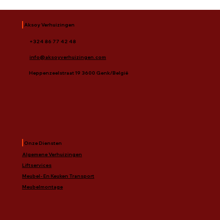
Aksoy Verhuizingen
+324 86 77 42 48
info@aksoyverhuizingen.com
Heppenzeelstraat 19 3600 Genk/België
Onze Diensten
Algemene Verhuizingen
Liftservices
Meubel- En Keuken Transport
Meubelmontage