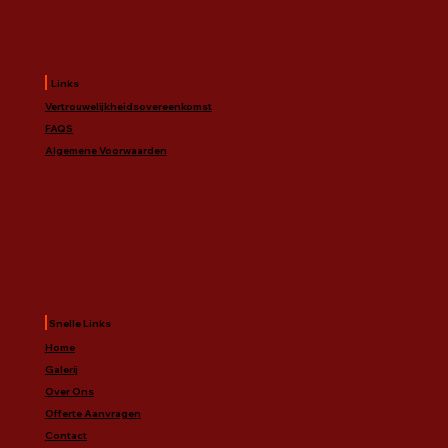
Links
Vertrouwelijkheidsovereenkomst
FAQS
Algemene Voorwaarden
Snelle Links
Home
Galerij
Over Ons
Offerte Aanvragen
Contact