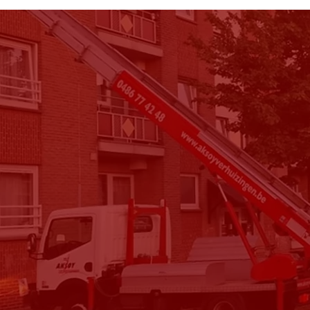
Laura Maes
“Bedankt
voor de
aardige en
begripvolle