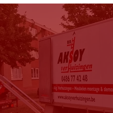
Sofie Lynn
Ke
“
Mijn spullen verliepen vlot,
“
M
dank je
”
o
ve
b