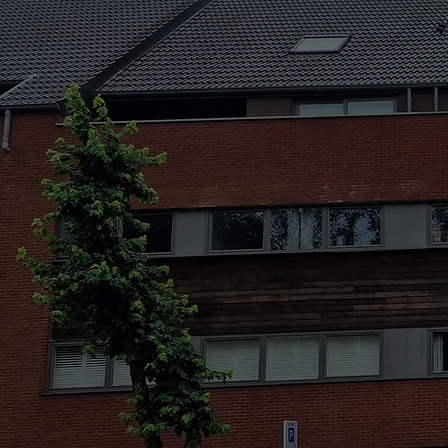
AKSOY VERHU
Welkom bij Aksoy Verhuizingen Jouw 
partner voor verhuizingen, inclusief ext
een zorgeloze ervaring