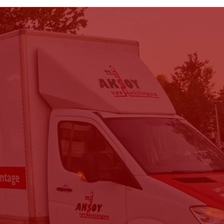
vin Claes
ijn spullen zijn
nbeschadigd naar de 8e
rdieping verhuisd,
edankt
”