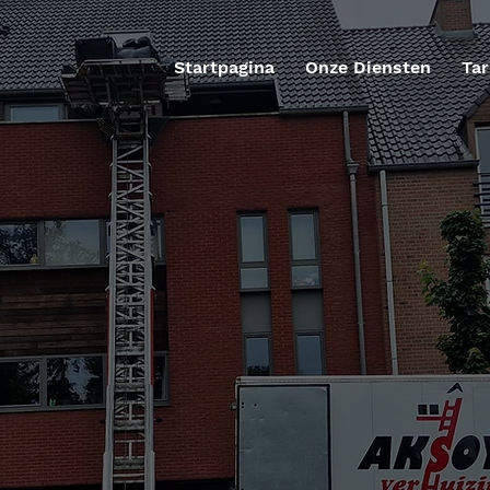
Startpagina
Onze Diensten
Tar
IZINGEN
betrouwbare
ra services voor